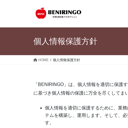
コ
ナ
ン
ビ
テ
ゲ
ン
ー
ツ
シ
に
ョ
個人情報保護方針
移
ン
動
に
移
HOME
個人情報保護方針
動
「BENIRINGO」は、個人情報を適切に保
に基づき個人情報の保護に万全を尽くしてま
個人情報を適切に保護するために、業務
テムを構築し、運用します。そして、必
す。