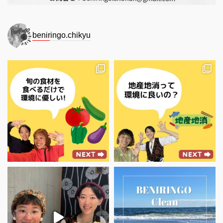
beniringo.chikyu